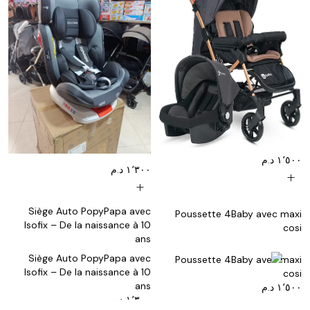
١٬٥٠٠ د.م
١٬٣٠٠ د.م
add
add
Siège Auto PopyPapa avec
Poussette 4Baby avec maxi
Isofix – De la naissance à 10
cosi
ans
Siège Auto PopyPapa avec
Poussette 4Baby avec maxi
Isofix – De la naissance à 10
cosi
ans
١٬٥٠٠ د.م
١٬٣٠٠ د.م