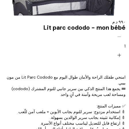
٩٩٠ د.م
Lit parc cododo - mon bébé
remove
1
add
امنحي طفلك الراحة والأمان طوال اليوم مع Lit Parc Cododo من مون
بيبي.
💤 يجمع هذا المنتج الذكي بين سرير جانبي للنوم المشترك (cododo)
ومساحة لعب مريحة وآمنة في آنٍ واحد.
✅ مميزات المنتج:
🍼 استخدام مزدوج: سرير للنوم بجانب الأبوين + ملعب آمن للّعب.
🍼 إمكانية تثبيته بجانب سرير الوالدين بسهولة.
🍼 ارتفاع قابل للتعديل ليناسب مختلف أنواع الأسرة.
🍼 تصميم عملي يُسهّل مراقبة الطفل أثناء النوم أو اللعب.